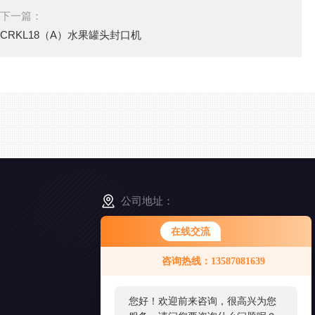
下一篇：
CRKL18（A）水果罐头封口机
公司地址：
浙江省舟山市普陀区展茅街道晓晖路3号
在线交流
咨询热线：13587081639
扫
一
扫
您好！欢迎前来咨询，很高兴为您
添