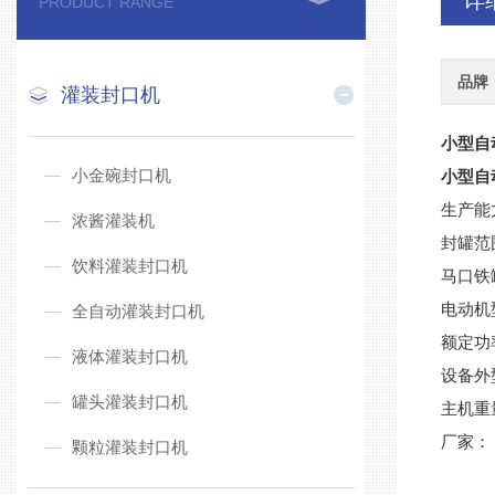
详
PRODUCT RANGE
品牌
灌装封口机
小型自
小金碗封口机
小型自
生产能力
浓酱灌装机
封罐范
饮料灌装封口机
马口铁罐
电动机型
全自动灌装封口机
额定功率
液体灌装封口机
设备外型
罐头灌装封口机
主机重量
厂家：
颗粒灌装封口机