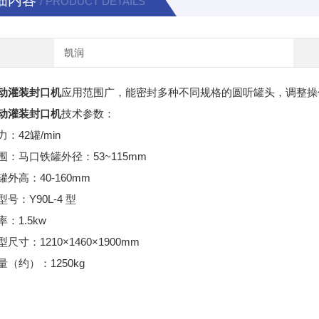
细内容
/ PRODUCT DETAILS
凯润
动灌装封口机
应用范围广，能密封多种不同规格的圆听罐头，调整操
动灌装封口机
技术参数：
：42罐/min
围：马口铁罐外径：53~115mm
外高：40-160mm
号：Y90L-4 型
：1.5kw
尺寸：1210×1460×1900mm
（约）：1250kg