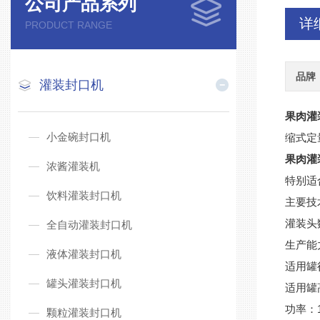
公司产品系列
详
PRODUCT RANGE
品牌
灌装封口机
果肉灌
小金碗封口机
缩式定
果肉灌
浓酱灌装机
特别适
饮料灌装封口机
主要技
灌装头
全自动灌装封口机
生产能力
液体灌装封口机
适用罐径
罐头灌装封口机
适用罐高
功率：1
颗粒灌装封口机