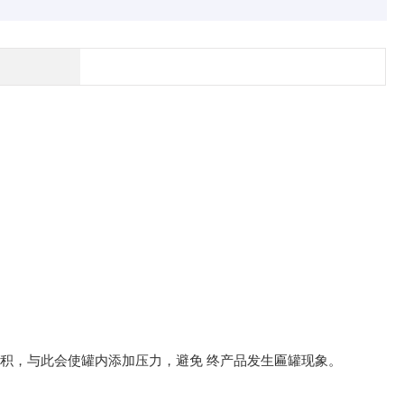
体积，与此会使罐内添加压力，避免 终产品发生匾罐现象。