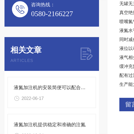
无罐无充
咨询热线：
0580-2166227
真空绝
喷嘴氮气
液氮水
同时减低
相关文章
液位以
液气相
ARTICLES
缓冲充
配有过
生产能力
液氮加注机的安装简便可以配合任何生产线
2022-06-17
留
液氮加注机提供稳定和准确的注氮