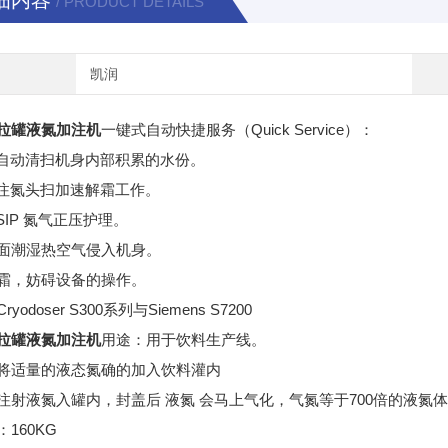
细内容
/ PRODUCT DETAILS
凯润
拉罐液氮加注机
一键式自动快捷服务（Quick Service）：
气自动清扫机身内部积累的水份。
速注氮头扫加速解霜工作。
P/SIP 氮气正压护理。
面潮湿热空气侵入机身。
霜，妨碍设备的操作。
yodoser S300系列与Siemens S7200
拉罐液氮加注机
用途：用于饮料生产线。
将适量的液态氮确的加入饮料灌内
注射液氮入罐内，封盖后 液氮 会马上气化，气氮等于700倍的液氮
160KG