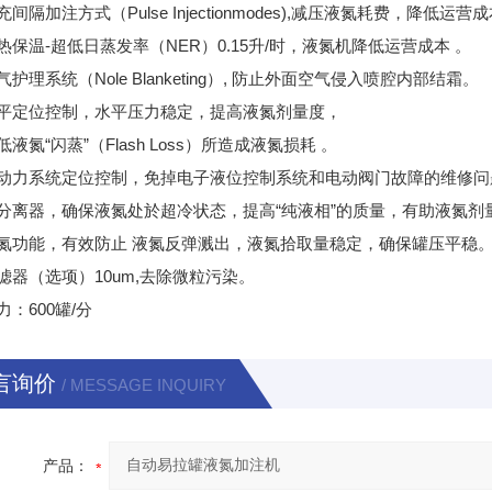
间隔加注方式（Pulse Injectionmodes),减压液氮耗费，降低运营
热保温-超低日蒸发率（NER）0.15升/时，液氮机降低运营成本 。
护理系统（Nole Blanketing）, 防止外面空气侵入喷腔内部结霜。
平定位控制，水平压力稳定，提高液氮剂量度，
液氮“闪蒸”（Flash Loss）所造成液氮损耗 。
动力系统定位控制，免掉电子液位控制系统和电动阀门故障的维修
分离器，确保液氮处於超冷状态，提高“纯液相”的质量，有助液氮剂
氮功能，有效防止 液氮反弹溅出，液氮拾取量稳定，确保罐压平稳
滤器（选项）10um,去除微粒污染。
：600罐/分
言询价
/ MESSAGE INQUIRY
产品：