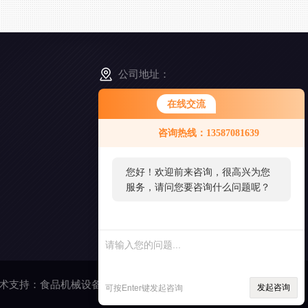
公司地址：
浙江省舟山市普陀区展茅街道晓晖路3号
在线交流
咨询热线：13587081639
扫
一
扫
您好！欢迎前来咨询，很高兴为您
添
服务，请问您要咨询什么问题呢？
加
好
友
术支持：
食品机械设备网
管理登陆
发起咨询
可按Enter键发起咨询