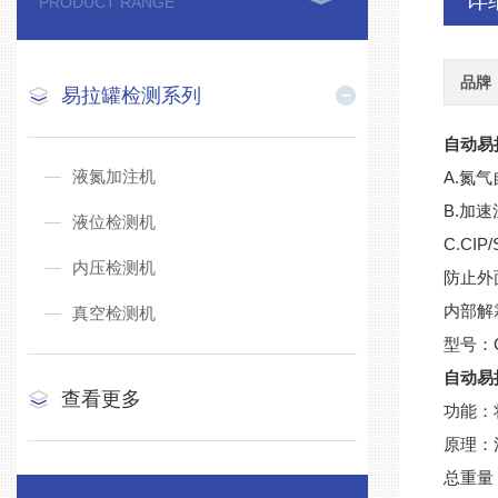
详
PRODUCT RANGE
品牌
易拉罐检测系列
自动易
液氮加注机
A.氮
B.加
液位检测机
C.CI
内压检测机
防止外
内部解
真空检测机
型号：Cr
自动易
查看更多
功能：
原理：
总重量：