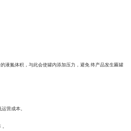
倍的液氮体积，与此会使罐内添加压力，避免 终产品发生匾罐
降低运营成本。
 。