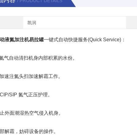
细内容
/ PRODUCT DETAILS
凯润
动液氮加注机易拉罐
一键式自动快捷服务(Quick Service)：
氮气自动清扫机身内部积累的水份。
加速注氮头扫加速解霜工作。
IP/SIP 氮气正压护理。
外面潮湿热空气侵入机身。
解霜，妨碍设备的操作。