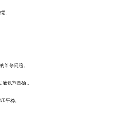
结霜。
的维修问题。
液氮剂量确 。
罐压平稳。