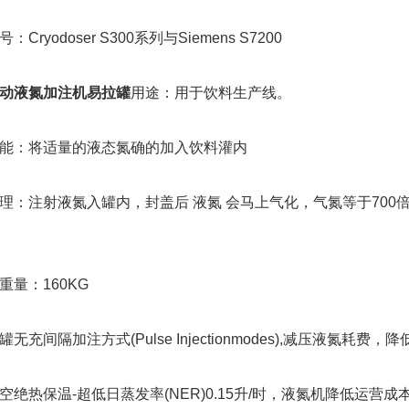
ryodoser S300系列与Siemens S7200
动液氮加注机易拉罐
用途：用于饮料生产线。
：将适量的液态氮确的加入饮料灌内
注射液氮入罐内，封盖后 液氮 会马上气化，气氮等于700
：160KG
充间隔加注方式(Pulse Injectionmodes),减压液氮耗费，
热保温-超低日蒸发率(NER)0.15升/时，液氮机降低运营成本