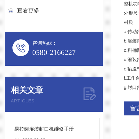
整机功率
查看更多
外形尺寸
材质
a.传
b.灌装
咨询热线：
c.料桶
0580-2166227
d.灌
e.输
f.工
g.封
相关文章
ARTICLES
留
易拉罐灌装封口机维修手册