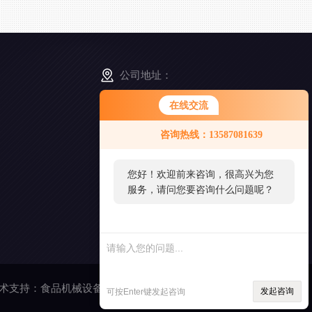
公司地址：
浙江省舟山市普陀区展茅街道晓晖路3号
在线交流
咨询热线：13587081639
扫
一
扫
您好！欢迎前来咨询，很高兴为您
添
服务，请问您要咨询什么问题呢？
加
好
友
术支持：
食品机械设备网
管理登陆
发起咨询
可按Enter键发起咨询