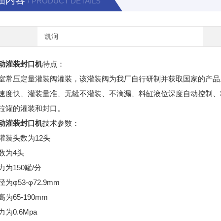
细内容
/ PRODUCT DETAILS
凯润
动灌装封口机
特点：
室常压定量灌装阀灌装，该灌装阀为我厂自行研制并获取国家的产品
速度快、灌装量准、无罐不灌装、不滴漏、料缸液位深度自动控制、
拉罐的灌装和封口。
动灌装封口机
技术参数：
灌装头数为12头
数为4头
为150罐/分
为φ53-φ72.9mm
为65-190mm
为0.6Mpa