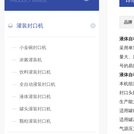
详
PRODUCT RANGE
品牌
灌装封口机
液体自
小金碗封口机
采用单
量大、
浓酱灌装机
号的易
饮料灌装封口机
液体自
本机组
全自动灌装封口机
封口头
液体灌装封口机
生产能力
罐头灌装封口机
适用罐径
适用罐高
颗粒灌装封口机
气源压力