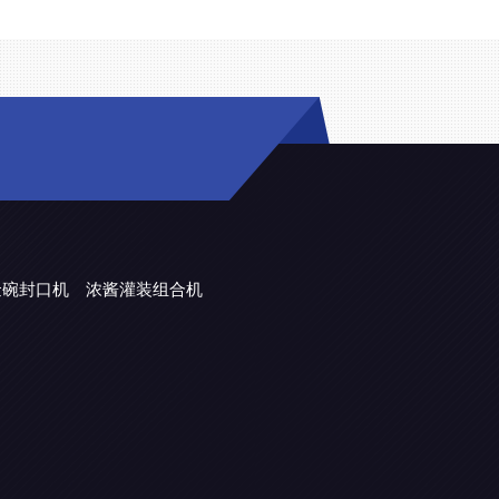
金碗封口机
浓酱灌装组合机