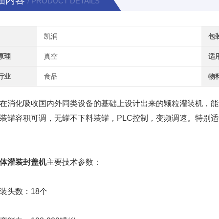
细内容
/ PRODUCT DETAILS
凯润
包
原理
真空
适
行业
食品
物
消化吸收国内外同类设备的基础上设计出来的颗粒灌装机，能
装罐容积可调，无罐不下料装罐，PLC控制，变频调速。特别
体灌装封盖机
主要技术参数：
头数：18个