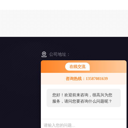
公司地址：
浙江省舟山市普陀区展茅街道晓晖路3号
在线交流
您好！欢迎前来咨询，很高兴为您
咨询热线：13587081639
服务，请问您要咨询什么问题呢？
扫
一
扫
您好，看您停留很久了，是否找到
添
了需求产品，您可以直接在线与我
加
好
联系！
友