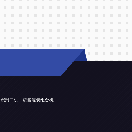
金碗封口机
浓酱灌装组合机