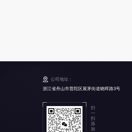
公司地址：
浙江省舟山市普陀区展茅街道晓晖路3号
扫
一
扫
添
加