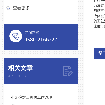
套阀中
力灌装
查看更多
萄酒不
液体被
的工艺
速度，
咨询热线：
0580-2166227
留
相关文章
ARTICLES
小金碗封口机的工作原理