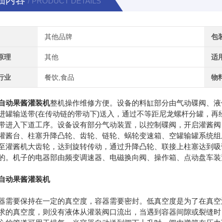
细内容
/ PRODUCT DETAILS
其他品牌
包
原理
其他
适
行业
餐饮,食品
物
自动果酱灌装机
整机操作维修方便。设备的料缸部分由气动碟阀、液
进罐输送带(在传动链的带动下)送入，通过不等距尼龙螺杆分罐，
带进入下道工序。设备设有部分气动装置，以控制碟阀，开启灌酱阀
灌酱台、柱塞升降凸轮、齿轮、链轮、蜗轮变速箱、空罐输罐系统组成。
至灌酱机大齿轮，达到旋转传动，通过升降凸轮、联接上柱塞达到吸
的。机子的电器部由频变调速器、电磁换向阀、操作箱、点动盘车装
自动果酱灌装机
要保持在一定的真空度，容器需要密封。低真空度是为了在真空灌
求的真空度，则没有液体从灌装阀口流出，当遇到容器间隙或裂缝时