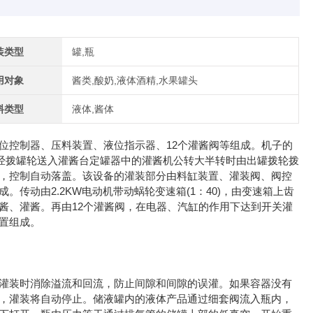
装类型
罐,瓶
用对象
酱类,酸奶,液体酒精,水果罐头
料类型
液体,酱体
位控制器、压料装置、液位指示器、12个灌酱阀等组成。机子的
再经拨罐轮送入灌酱台定罐器中的灌酱机公转大半转时由出罐拨轮拨
，控制自动落盖。该设备的灌装部分由料缸装置、灌装阀、阀控
传动由2.2KW电动机带动蜗轮变速箱(1：40)，由变速箱上齿
酱、灌酱。再由12个灌酱阀，在电器、汽缸的作用下达到开关灌
置组成。
装时消除溢流和回流，防止间隙和间隙的误灌。如果容器没有
，灌装将自动停止。储液罐内的液体产品通过细套阀流入瓶内，