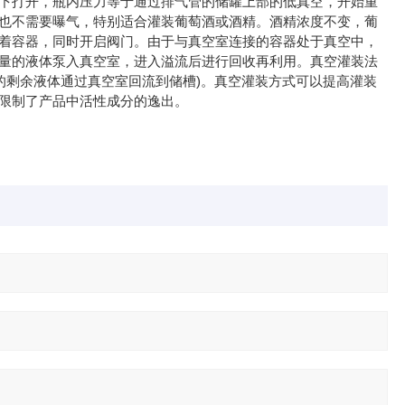
下打开，瓶内压力等于通过排气管的储罐上部的低真空，开始重
也不需要曝气，特别适合灌装葡萄酒或酒精。酒精浓度不变，葡
着容器，同时开启阀门。由于与真空室连接的容器处于真空中，
量的液体泵入真空室，进入溢流后进行回收再利用。真空灌装法
的剩余液体通过真空室回流到储槽)。真空灌装方式可以提高灌装
限制了产品中活性成分的逸出。