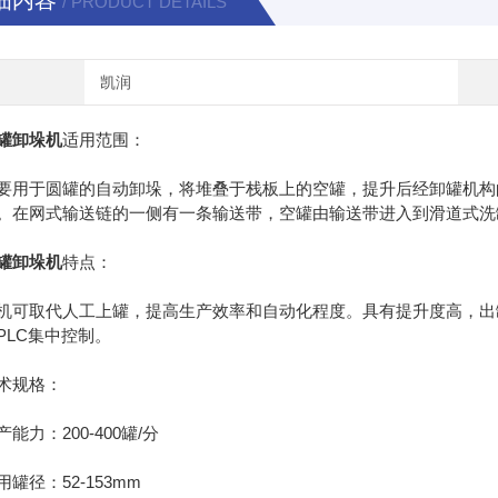
细内容
/ PRODUCT DETAILS
凯润
罐卸垛机
适用范围：
于圆罐的自动卸垛，将堆叠于栈板上的空罐，提升后经卸罐机构的
。在网式输送链的一侧有一条输送带，空罐由输送带进入到滑道式洗
罐卸垛机
特点：
取代人工上罐，提高生产效率和自动化程度。具有提升度高，出罐
PLC集中控制。
规格：
力：200-400罐/分
径：52-153mm