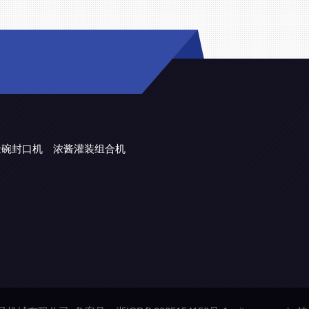
金碗封口机
浓酱灌装组合机