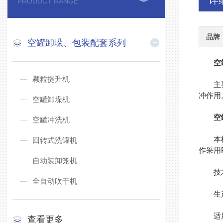
详
PRODUCT RANGE
品牌
空罐卸垛、包装配套系列
空
颗粒提升机
主要用
冲作用
空罐卸垛机
空
空罐冲洗机
本机可
回转式洗罐机
作采用
自动装卸笼机
技术
全自动吹干机
生产能
适用罐
查看更多