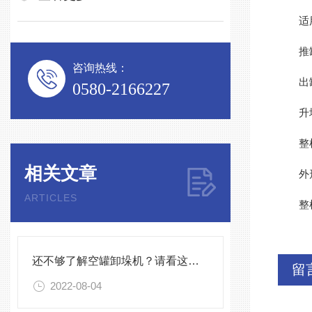
适用罐
推罐
咨询热线：
出罐
0580-2166227
升垛
整机功
相关文章
外形尺寸
ARTICLES
整机
还不够了解空罐卸垛机？请看这里！
留
2022-08-04