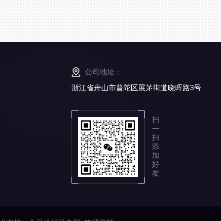
公司地址：
浙江省舟山市普陀区展茅街道晓晖路3号
扫
一
扫
添
加
好
友