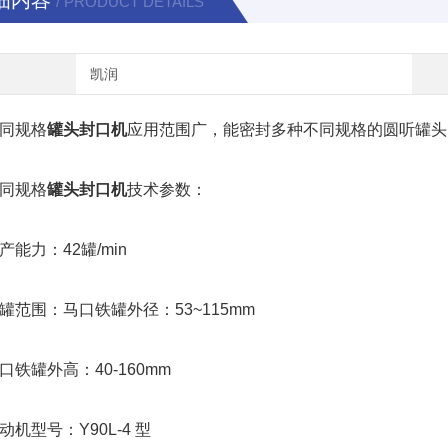
细内容
/ PRODUCT DETAILS
凯润
规格
罐头封口机
应用范围广，能密封多种不同规格的圆听罐头
规格
罐头封口机
技术参数：
力：42罐/min
围：马口铁罐外径：53~115mm
罐外高：40-160mm
型号：Y90L-4 型