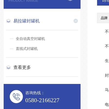
详
PRODUCT RANGE
品牌
易拉罐封罐机
不同
全自动真空封罐机
不同
直线式封罐机
生产能
查看更多
封罐范
马口铁
咨询热线：
0580-2166227
电动机