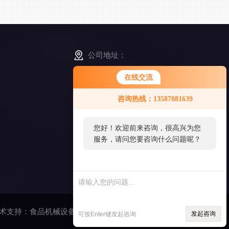
公司地址：
浙江省舟山市普陀区展茅街道晓晖路3号
在线交流
咨询热线：13587081639
扫
一
扫
您好！欢迎前来咨询，很高兴为您
添
服务，请问您要咨询什么问题呢？
加
好
友
您好，看您停留很久了，是否找到
了需求产品，您可以直接在线与我
联系！
术支持：
食品机械设备网
管理登陆
发起咨询
可按Enter键发起咨询