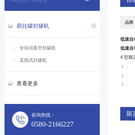
详
PRODUCT RANGE
品牌
易拉罐封罐机
低速自
全自动真空封罐机
低速自
4 型额
直线式封罐机
：
：
查看更多
：
留
咨询热线：
0580-2166227