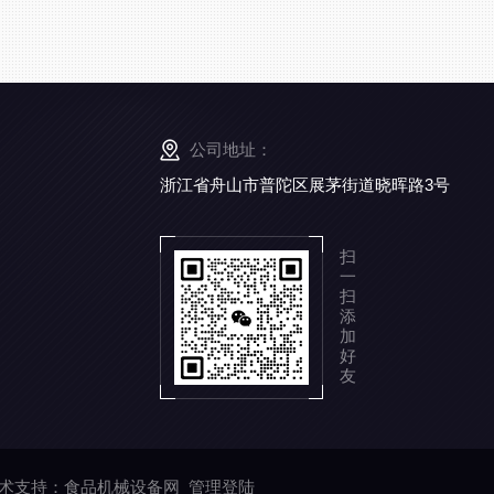
公司地址：
浙江省舟山市普陀区展茅街道晓晖路3号
扫
一
扫
添
加
好
友
术支持：
食品机械设备网
管理登陆