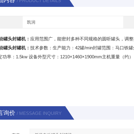
细内容
/ PRODUCT DETAILS
凯润
动罐头封罐机
：
应用范围广，能密封多种不同规格的圆听罐头，调整
动罐头封罐机
：
技术参数：生产能力：42罐/min封罐范围：马口铁罐外径
定功率：1.5kw 设备外型尺寸：1210×1460×1900mm主机重量（约）：
言询价
/ MESSAGE INQUIRY