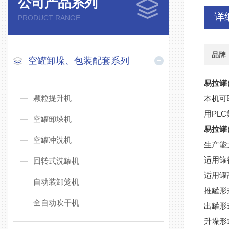
公司产品系列
详
PRODUCT RANGE
品牌
空罐卸垛、包装配套系列
易拉罐
颗粒提升机
本机可
用PL
空罐卸垛机
易拉罐
空罐冲洗机
生产能力
适用罐径
回转式洗罐机
适用罐高
自动装卸笼机
推罐形
全自动吹干机
出罐形
升垛形