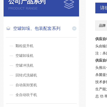
公司产品系列
详
PRODUCT RANGE
品牌
空罐卸垛、包装配套系列
供应自
颗粒提升机
头由输
注：杀
空罐卸垛机
供应自
空罐冲洗机
头推出
杀菌釜
回转式洗罐机
技术参
自动装卸笼机
生产能力
全自动吹干机
总 功 