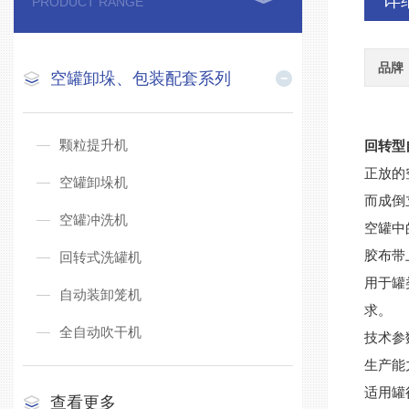
详
PRODUCT RANGE
品牌
空罐卸垛、包装配套系列
颗粒提升机
回转型
正放的
空罐卸垛机
而成倒
空罐冲洗机
空罐中
胶布带
回转式洗罐机
用于罐
自动装卸笼机
求。
全自动吹干机
技术参
生产能力
适用罐径
查看更多