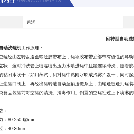
细内容
/ PRODUCT DETAILS
凯润
回转型自动洗
自动洗罐机
工作原理：
空罐经由左转盘送至输送胶带布上，罐靠胶布带底部带有磁性的导轨
立状，这时冲洗管上喷嘴喷出压力水喷进罐中且罐连续冲洗，随着胶
的粘附水吹干（如用蒸汽，则对罐中粘附水吹成汽雾挥发干，同时起
上边罐口朝上，再经出罐转速自动至输送链条上，由输送链送到罐装
类食品装罐前对空罐的清洗、消毒作用。倒置的空罐经过上下喷淋的
数：
：80-250 罐/min
：40-80mm