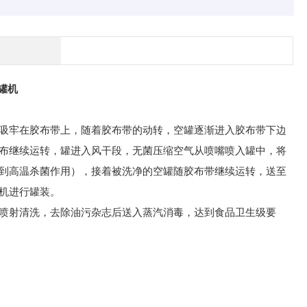
罐机
吸牢在胶布带上，随着胶布带的动转，空罐逐渐进入胶布带下边
布继续运转，罐进入风干段，无菌压缩空气从喷嘴喷入罐中，将
到高温杀菌作用），接着被洗净的空罐随胶布带继续运转，送至
机进行罐装。
喷射清洗，去除油污杂志后送入蒸汽消毒，达到食品卫生级要