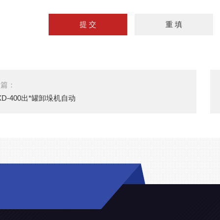
一篇：
XD-400出*罐卸垛机自动