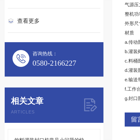
气源压力
整机功率
查看更多
外形尺寸
材质
a.传
b.灌装
咨询热线：
c.料桶
0580-2166227
d.灌
e.输
f.工
g.
相关文章
ARTICLES
留