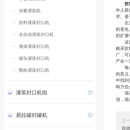
饮
外人群
浓酱灌装机
求。基
饮料灌装封口机
生活的
的变化
全自动灌装封口机
的扩展
这以现
液体灌装封口机
购买饮
广，可
罐头灌装封口机
产在一
每台设
颗粒灌装封口机
的意义
中找到
响力也
灌装封口机组
现在饮
强，现
易拉罐封罐机
上
自