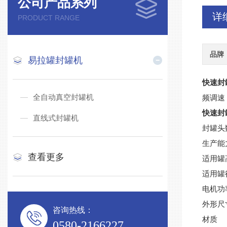
公司产品系列
详
PRODUCT RANGE
品牌
易拉罐封罐机
快速封
全自动真空封罐机
频调速
快速封
直线式封罐机
封罐头
生产能力
查看更多
适用罐高
适用罐径
电机功率
外形尺寸
咨询热线：
材质
0580-2166227