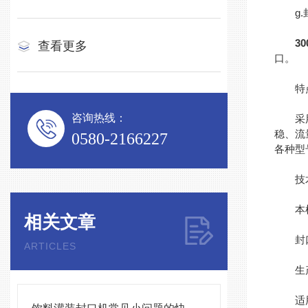
g.封
3
查看更多
口。
特
咨询热线：
采用单
稳、流
0580-2166227
各种型
技术
本机组
相关文章
封口
ARTICLES
生产能
适用罐径