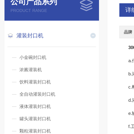
公司产品系列
详
PRODUCT RANGE
品牌
灌装封口机
3
小金碗封口机
a.传
浓酱灌装机
b.灌
饮料灌装封口机
c.料
全自动灌装封口机
d.灌
液体灌装封口机
e.输
罐头灌装封口机
f.工
颗粒灌装封口机