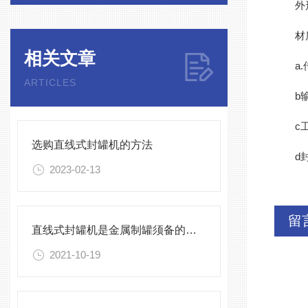
外形尺寸
材
相关文章
a.传
ARTICLES
b输送
c工作
选购直线式封罐机的方法
d封
2023-02-13
留
直线式封罐机是金属制罐须备的加工设备
2021-10-19