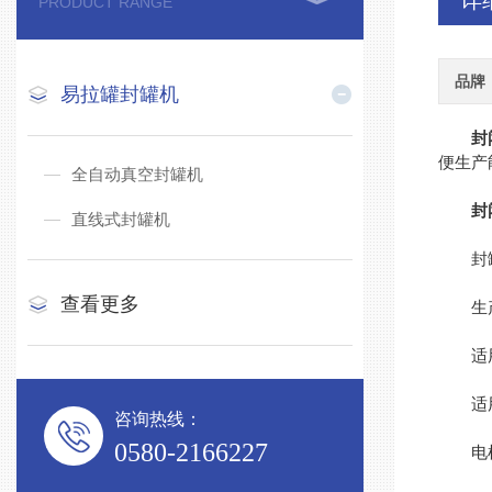
详
PRODUCT RANGE
品牌
易拉罐封罐机
封
便生产
全自动真空封罐机
封
直线式封罐机
封罐
查看更多
生产能
适用罐
适用罐
咨询热线：
0580-2166227
电机功