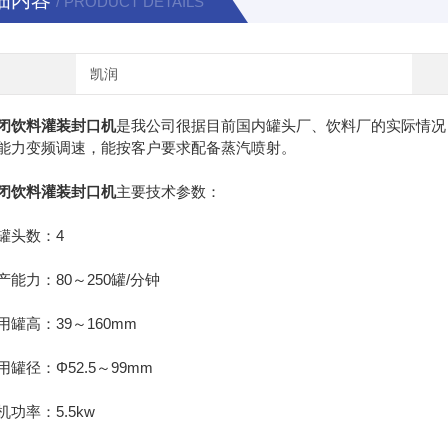
细内容
/ PRODUCT DETAILS
凯润
闭饮料灌装封口机
是我公司很据目前国内罐头厂、饮料厂的实际情况
能力变频调速，能按客户要求配备蒸汽喷射。
闭饮料灌装封口机
主要技术参数：
头数：4
力：80～250罐/分钟
高：39～160mm
径：Φ52.5～99mm
率：5.5kw