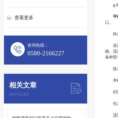
g.封
平
查看更多
口。
特
咨询热线：
采用单
稳、流
0580-2166227
各种型
技术
本机
相关文章
封口
ARTICLES
生产能
适用罐