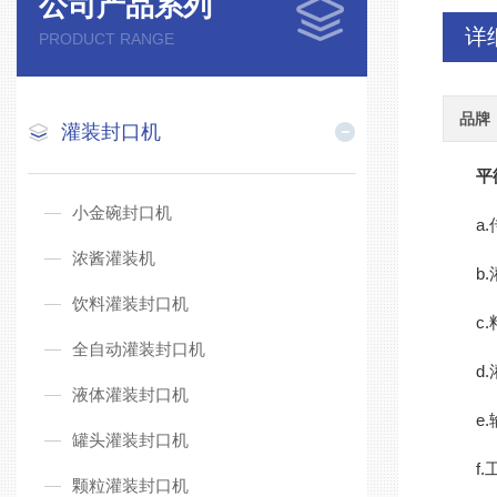
公司产品系列
详
PRODUCT RANGE
品牌
灌装封口机
平
小金碗封口机
a.传
浓酱灌装机
b.灌
饮料灌装封口机
c.料
全自动灌装封口机
d.灌
液体灌装封口机
e.输
罐头灌装封口机
f.工
颗粒灌装封口机