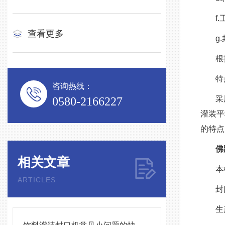
f
查看更多
g
根
特
咨询热线：
采
0580-2166227
灌装平
的特点
佛
相关文章
本
ARTICLES
封
生