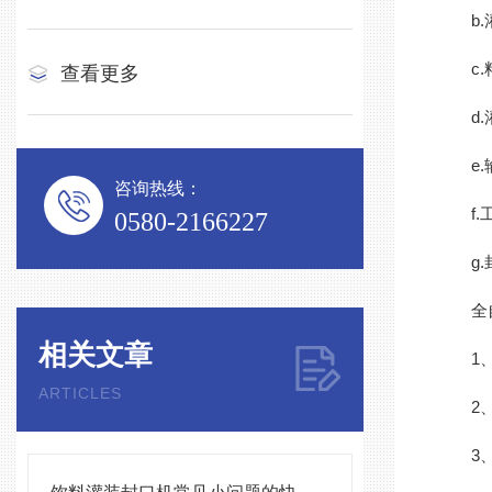
b.灌
c.料
查看更多
d.灌
e.输
咨询热线：
f.工
0580-2166227
g.封
全自
相关文章
1、采
ARTICLES
2、原
3、内