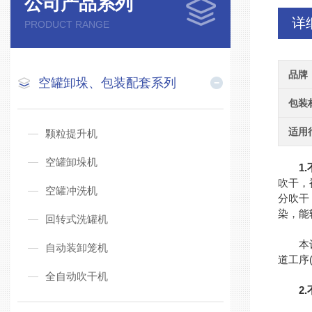
公司产品系列
详
PRODUCT RANGE
品牌
空罐卸垛、包装配套系列
包装
适用
颗粒提升机
空罐卸垛机
1.
吹干，
空罐冲洗机
分吹干
染，能
回转式洗罐机
本设备
自动装卸笼机
道工序
全自动吹干机
2.