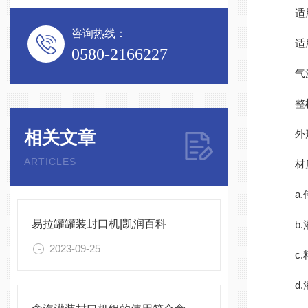
适用罐
咨询热线：
适用罐
0580-2166227
气源压
整机功
相关文章
外形尺寸
ARTICLES
材
a.传
易拉罐罐装封口机|凯润百科
b.灌
2023-09-25
c.料
d.灌