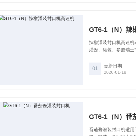
GT6-1（N）
辣椒灌装封口机高速机
灌酱、罐装。参照瑞士
罐身接触的气动控制自
产品等罐头厂的理想设
更新日期
01
2026-01-18
GT6-1（N）
番茄酱灌装封口机适用