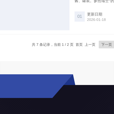
酱、罐装。参照瑞士*
身接触的气动控制自动
品等罐头厂的理想设备
更新日期
01
2026-01-18
共 7 条记录，当前 1 / 2 页 首页 上一页
下一页