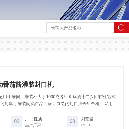
自动番茄酱灌装封口机
适用于灌酱，灌装不大于1000克各种圆罐的十二头回转柱塞式
*的封罐，灌装同类产品而设计制造的封口灌酱组合机，采用无
动下盖，生产能力为触摸屏控制，是国内番茄酱、蜂蜜、炼乳
备。
厂商性质
浏览量
02
03
生产厂家
1959