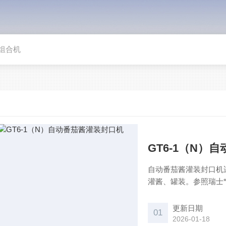
组合机
GT6-1（N）
自动番茄酱灌装封口机
灌酱、罐装。参照瑞士
罐身接触的气动控制自
产品等罐头厂的理想设
更新日期
01
2026-01-18