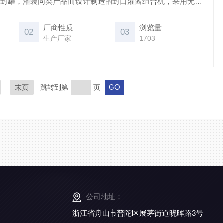
的封罐，灌装同类产品而设计制造的封口灌酱组合机，采用无罐
下盖，生产能力为触摸屏控制，是国内番茄酱、蜂蜜、炼乳产
。
厂商性质
浏览量
02
03
生产厂家
1703
末页
跳转到第
页
公司地址：
浙江省舟山市普陀区展茅街道晓晖路3号