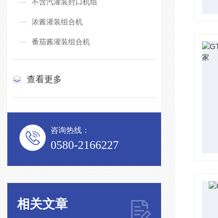
不含汽灌装封口机组
浓酱灌装组合机
番茄酱灌装组合机
查看更多
咨询热线：
0580-2166227
相关文章