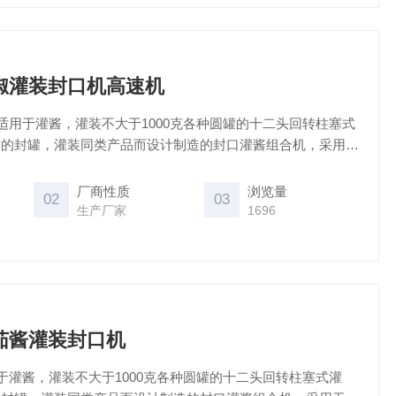
辣椒灌装封口机高速机
适用于灌酱，灌装不大于1000克各种圆罐的十二头回转柱塞式
*的封罐，灌装同类产品而设计制造的封口灌酱组合机，采用无
动下盖，生产能力为触摸屏控制，是国内番茄酱、蜂蜜、炼乳
备。
厂商性质
浏览量
02
03
生产厂家
1696
番茄酱灌装封口机
于灌酱，灌装不大于1000克各种圆罐的十二头回转柱塞式灌