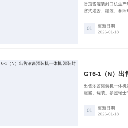
番茄酱灌装封口机生产
塞式灌酱、罐装。参照
用无罐身接触的气动控
炼乳产品等罐头厂的理
更新日期
01
2026-01-18
GT6-1（N）
出售浓酱灌装机一体机
灌酱、罐装。参照瑞士
罐身接触的气动控制自
产品等罐头厂的理想设
更新日期
01
2026-01-18