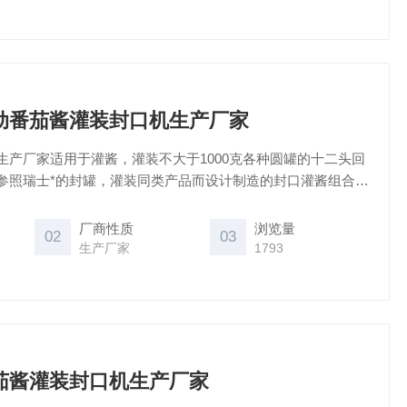
）自动番茄酱灌装封口机生产厂家
生产厂家适用于灌酱，灌装不大于1000克各种圆罐的十二头回
参照瑞士*的封罐，灌装同类产品而设计制造的封口灌酱组合
气动控制自动下盖，生产能力为触摸屏控制，是国内番茄酱、
厂的理想设备。
厂商性质
浏览量
02
03
生产厂家
1793
番茄酱灌装封口机生产厂家