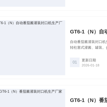
GT6-1（N
自动番茄酱灌装封口机
转柱塞式灌酱、罐装。
机，采用无罐身接触的
蜂蜜、炼乳产品等罐头
更新日期
01
2026-01-18
GT6-1（N）