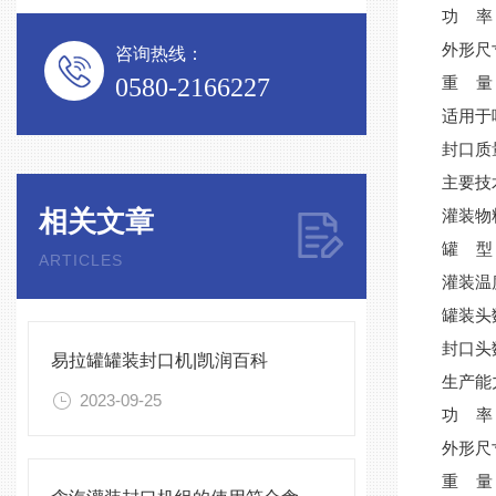
功 率：
外形尺寸
咨询热线：
0580-2166227
重 量：
适用于
封口质
主要技
相关文章
灌装物
罐 型
ARTICLES
灌装温
罐装头
封口头
易拉罐罐装封口机|凯润百科
生产能力
2023-09-25
功 率：
外形尺寸
重 量：