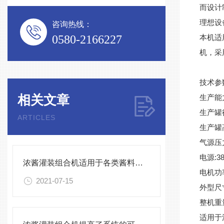
而设计
理想设
咨询热线：
0580-2166227
本机适
机，采
技术参
相关文章
生产能力
生产罐径
ARTICLES
生产罐高
气源压力:
电源:38
浓酱灌装组合机适用于各类酱料的定量灌装
电机功率
2021-07-15
外型尺寸
整机重量
适用于