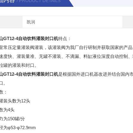
细内容
/ PRODUCT DETAILS
凯润
山GT12-4自动饮料灌装封口机
特点：
室常压定量灌装阀灌装，该灌装阀为我厂自行研制并获取国家的产品
速度快、灌装量准、无罐不灌装、不滴漏、料缸液位深度自动控制、
拉罐的灌装和封口。
山GT12-4自动饮料灌装封口机
是根据国外进口机器改进并结合国内
口。
数：
灌装头数为12头
数为4头
为150罐/分
为φ53-φ72.9mm