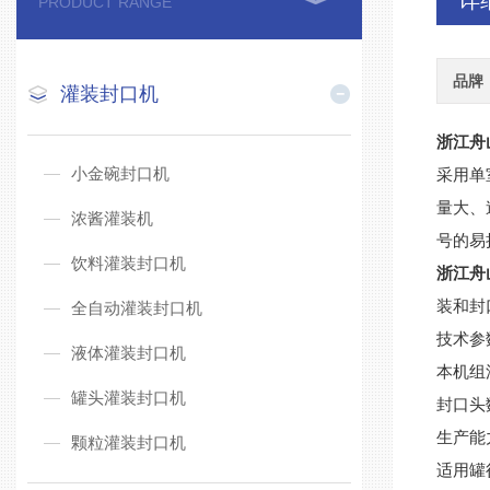
详
PRODUCT RANGE
品牌
灌装封口机
浙江舟
小金碗封口机
采用单
量大、
浓酱灌装机
号的易
饮料灌装封口机
浙江舟
装和封
全自动灌装封口机
技术参
液体灌装封口机
本机组
罐头灌装封口机
封口头
生产能力
颗粒灌装封口机
适用罐径