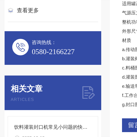
适用罐高
查看更多
气源压力
整机功率
外形尺寸
材质
咨询热线：
a.传
0580-2166227
b.灌装
c.料桶
d.灌
e.输
相关文章
f.工
ARTICLES
g.封
留
饮料灌装封口机常见小问题的快速诊断与解决方法指南