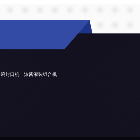
金碗封口机
浓酱灌装组合机