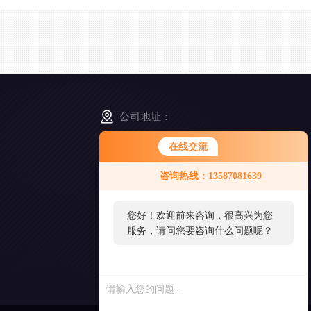
公司地址：
浙江省舟山市普陀区展茅街道晓晖路3号
在线交流
咨询热线：13587081639
扫
一
扫
您好！欢迎前来咨询，很高兴为您
添
服务，请问您要咨询什么问题呢？
加
好
友