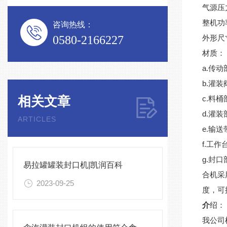
气源压力
整机功率
咨询热线：
0580-2166227
外形尺寸
材质：
a.传
b.灌装
相关文章
c.料桶
d.灌
ARTICLES
e.输
f.工
g.封
易拉罐罐装封口机|凯润百科
合机采
2023-09-25
度，可
介
绍：
我公司