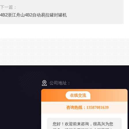
下一篇：
4B2浙江舟山4B2自动易拉罐封罐机
公司地址：
浙江省舟山市普陀区展茅街道晓晖路3号
在线交流
您好！欢迎前来咨询，很高兴为您
咨询热线：13587081639
服务，请问您要咨询什么问题呢？
扫
一
扫
您好，看您停留很久了，是否找到
添