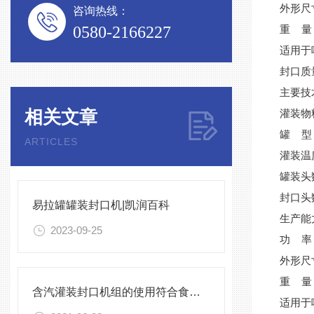
外形尺寸
咨询热线：
0580-2166227
重 量：
适用于
封口质
主要技
相关文章
灌装物
罐 型
ARTICLES
灌装温
罐装头
封口头
易拉罐罐装封口机|凯润百科
生产能力
2023-09-25
功 率：
外形尺寸
重 量：
含汽灌装封口机组的使用符合食品卫生标准
适用于