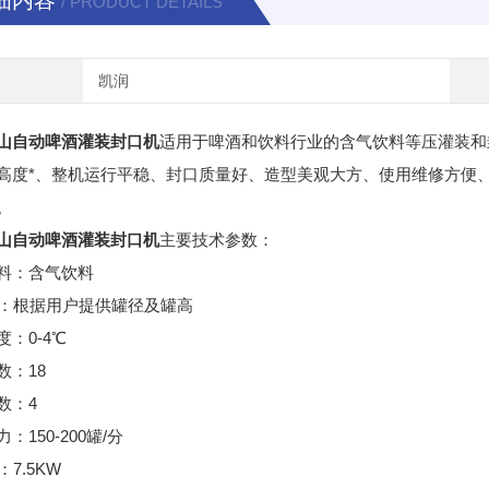
细内容
/ PRODUCT DETAILS
凯润
山自动啤酒灌装封口机
适用于啤酒和饮料行业的含气饮料等压灌装和
高度*、整机运行平稳、封口质量好、造型美观大方、使用维修方便
。
山自动啤酒灌装封口机
主要技术参数：
料：含气饮料
：根据用户提供罐径及罐高
度：0-4℃
数：18
数：4
：150-200罐/分
7.5KW