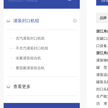
详
PRODUCT RANGE
品牌
灌装封口机组
浙江舟
含汽灌装封口机组
至罐口
口设备
不含汽灌装封口机组
浙江舟
浓酱灌装组合机
灌装物
罐 型
番茄酱灌装组合机
灌装温
罐装头
查看更多
封口头
生产能力
功 率：