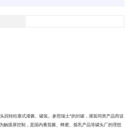
二头回转柱塞式灌酱、罐装。参照瑞士*的封罐，灌装同类产品而设
为触摸屏控制，是国内番茄酱、蜂蜜、炼乳产品等罐头厂的理想