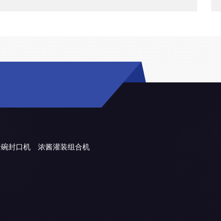
金碗封口机
浓酱灌装组合机