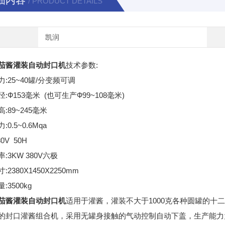
细内容
/ PRODUCT DETAILS
凯润
茄酱灌装自动封口机
技术参数:
:25~40罐/分变频可调
:Ф153毫米 (也可生产Ф99~108毫米)
:89~245毫米
0.5~0.6Mqa
0V 50H
:3KW 380V六极
:2380X1450X2250mm
:3500kg
茄酱灌装自动封口机
适用于灌酱，灌装不大于1000克各种圆罐的十
的封口灌酱组合机，采用无罐身接触的气动控制自动下盖，生产能力