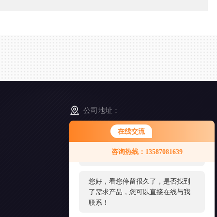
公司地址：
浙江省舟山市普陀区展茅街道晓晖路3号
在线交流
您好！欢迎前来咨询，很高兴为您
咨询热线：13587081639
服务，请问您要咨询什么问题呢？
扫
一
扫
您好，看您停留很久了，是否找到
添
了需求产品，您可以直接在线与我
加
好
联系！
友