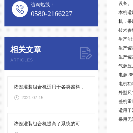
设备
咨询热线：
0580-2166227
本机适
机，采
技术参
生产能力
相关文章
生产罐径
生产罐高
ARTICLES
气源压力:
电源:38
电机功率
浓酱灌装组合机适用于各类酱料的定量灌装
外型尺寸
2021-07-15
整机重量
适用于
采用无
浓酱灌装组合机提高了系统的可靠性