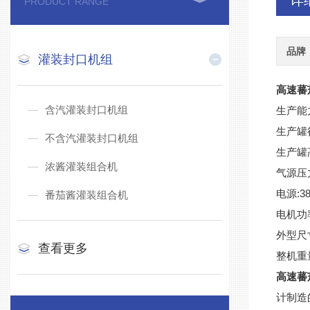
详
PRODUCT RANGE
品牌
灌装封口机组
高速蕃
含汽灌装封口机组
生产能力
生产罐径
不含汽灌装封口机组
生产罐高
浓酱灌装组合机
气源压力:
电源:38
番茄酱灌装组合机
电机功率
外型尺寸
查看更多
整机重量
高速蕃
计制造