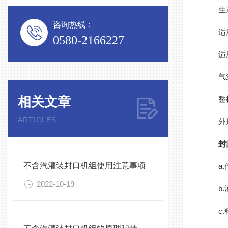
生产能
咨询热线：
适用罐
0580-2166227
适用罐
气源压
相关文章
整机功
ARTICLES
外形尺寸
封
不含汽灌装封口机组使用注意事项
a.传
2022-10-19
b.灌
c.料