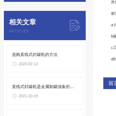
外形尺寸
材
相关文章
a.传
ARTICLES
b输送
c工作
选购直线式封罐机的方法
d封
2023-02-13
留
直线式封罐机是金属制罐须备的加工设备
2021-10-19