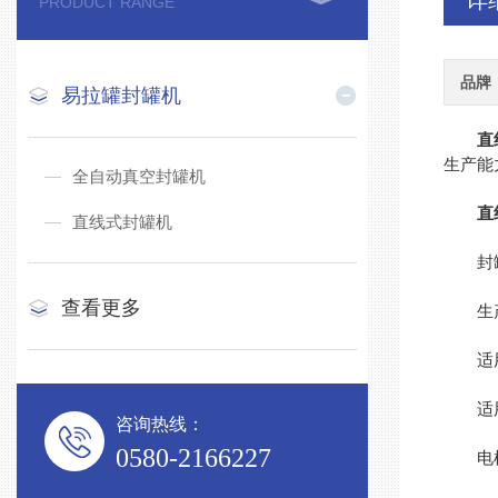
详
PRODUCT RANGE
品牌
易拉罐封罐机
直
生产能
全自动真空封罐机
直
直线式封罐机
封罐
查看更多
生产能
适用罐
适用罐
咨询热线：
0580-2166227
电机功