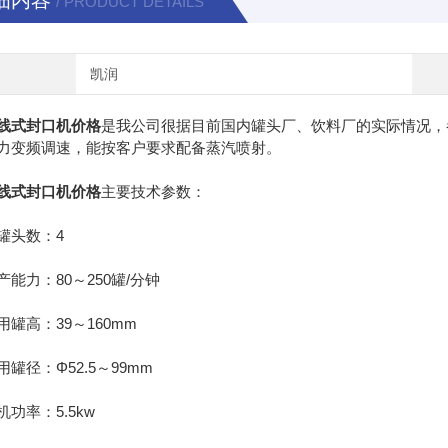
细内容
/ PRODUCT DETAILS
凯润
线式封口机价格
是我公司很据目前国内罐头厂、饮料厂的实际情况，
力变频调速，能按客户要求配备蒸汽喷射。
线式封口机价格
主要技术参数：
头数：4
力：80～250罐/分钟
高：39～160mm
径：Φ52.5～99mm
率：5.5kw