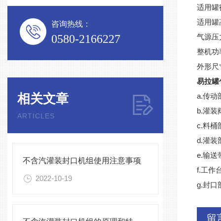
适用罐径
适用罐高
咨询热线：
0580-2166227
气源压力
整机功率
外形尺寸
易拉罐
相关文章
a.传
b.灌装
ARTICLES
c.料桶
d.灌
e.输
不含汽灌装封口机组使用注意事项
f.工
2022-10-19
g.封
留