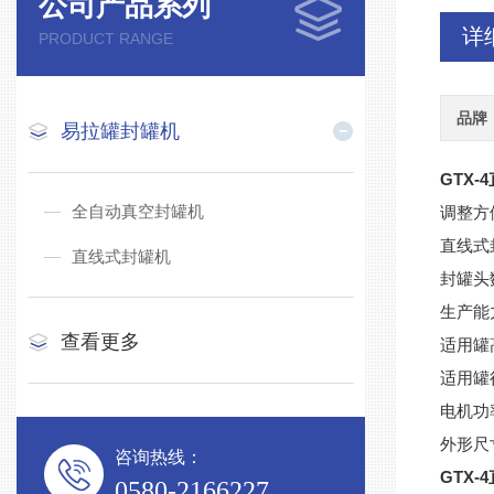
公司产品系列
详
PRODUCT RANGE
品牌
易拉罐封罐机
GTX
全自动真空封罐机
调整方
直线式
直线式封罐机
封罐头
生产能力
查看更多
适用罐高
适用罐径
电机功率
外形尺寸
咨询热线：
GTX
0580-2166227