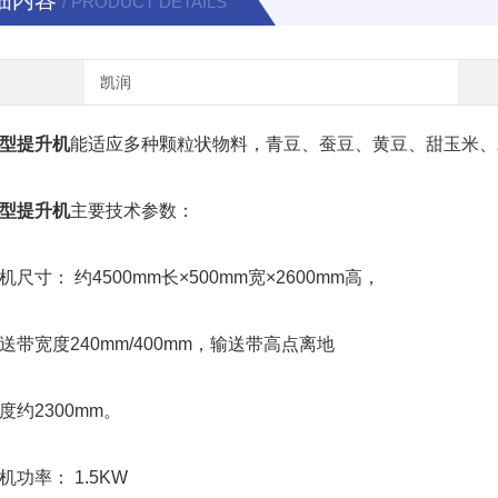
细内容
/ PRODUCT DETAILS
凯润
型提升机
能适应多种颗粒状物料，青豆、蚕豆、黄豆、甜玉米、
型提升机
主要技术参数：
寸： 约4500mm长×500mm宽×2600mm高，
宽度240mm/400mm，输送带高点离地
2300mm。
率： 1.5KW