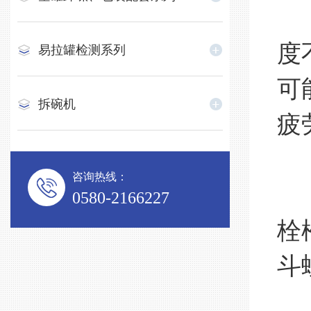
一
度
易拉罐检测系列
可
拆碗机
疲
3
咨询热线：
一
0580-2166227
栓
斗
4