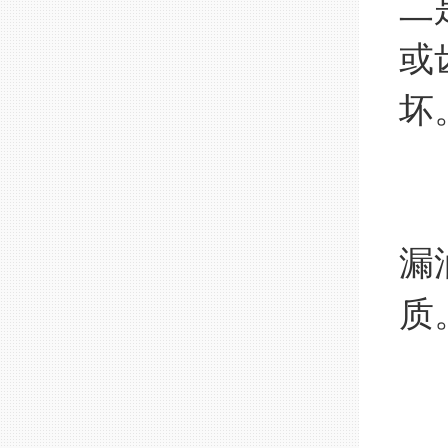
二
或
坏
9
一
漏
质
1
一