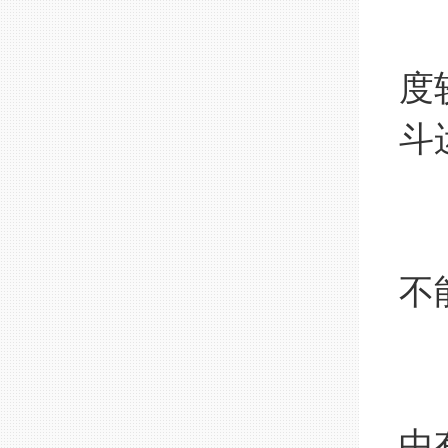
一
度
斗
5
一
不
6
一
中