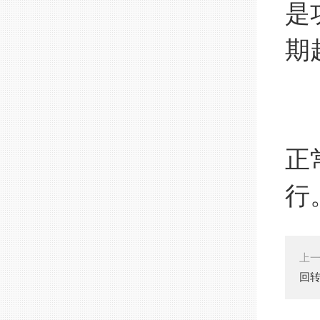
是
期
1
一
正
行
上
回