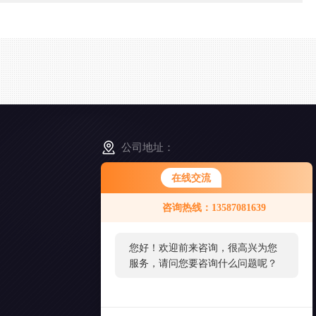
公司地址：
浙江省舟山市普陀区展茅街道晓晖路3号
在线交流
咨询热线：13587081639
扫
一
扫
您好！欢迎前来咨询，很高兴为您
添
服务，请问您要咨询什么问题呢？
加
好
友