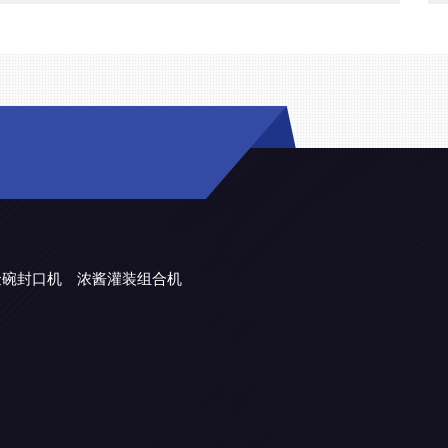
金碗封口机
浓酱灌装组合机