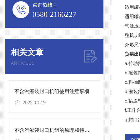
咨询热线：
适用罐径
0580-2166227
适用罐高
气源压力
整机功率
外形尺寸
相关文章
贸易出
ARTICLES
a.传
b.灌装
c.料桶
不含汽灌装封口机组使用注意事项
d.灌
e.输
2022-10-19
f.工
g.封
不含汽灌装封口机组的原理和特点介绍