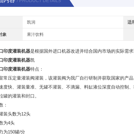
细内容
/ PRODUCT DETAILS
凯润
适
对象
果汁饮料
口印度灌装机器
是根据国外进口机器改进并结合国内市场的实际需求
口印度灌装机器
凯
口印度灌装机器
特点：
室常压定量灌装阀灌装，该灌装阀为我厂自行研制并获取国家的产品
速度快、灌装量准、无罐不灌装、不滴漏、料缸液位深度自动控制、
拉罐的灌装和封口。
数：
灌装头数为12头
数为4头
为150罐/分