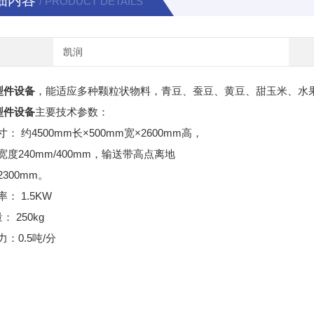
细内容
/ PRODUCT DETAILS
凯润
罐型件设备
，能适应多种颗粒状物料，青豆、蚕豆、黄豆、甜玉米、水
罐型件设备
主要技术参数：
： 约4500mm长×500mm宽×2600mm高，
宽度240mm/400mm，输送带高点离地
300mm。
： 1.5KW
： 250kg
：0.5吨/分