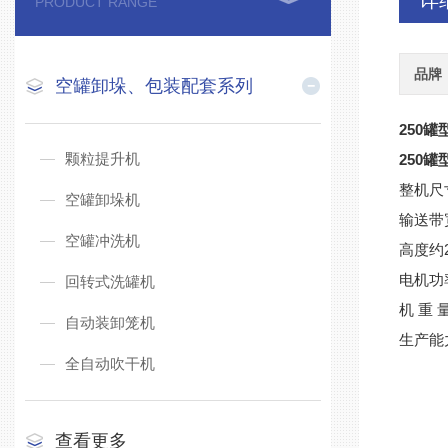
详
PRODUCT RANGE
品牌
空罐卸垛、包装配套系列
250
颗粒提升机
250
整机尺寸
空罐卸垛机
输送带
空罐冲洗机
高度约2
电机功率
回转式洗罐机
机 重 量
自动装卸笼机
生产能力
全自动吹干机
查看更多