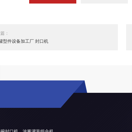
一篇：
0罐型件设备加工厂 封口机
金碗封口机
浓酱灌装组合机