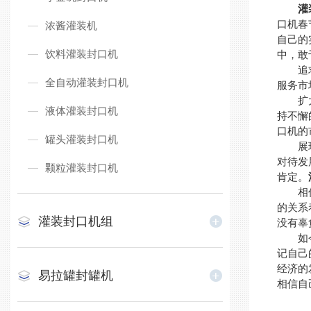
灌
口机春
浓酱灌装机
自己的
饮料灌装封口机
中，敢
追求
全自动灌装封口机
服务市
扩大影
液体灌装封口机
持不懈
口机的
罐头灌装封口机
展现价
对待发
颗粒灌装封口机
肯定。
相信自
的关系
灌装封口机组
没有辜
如今的
记自己
经济的
易拉罐封罐机
相信自