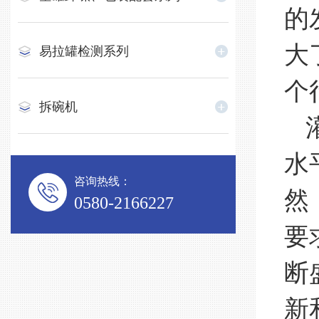
的
大
易拉罐检测系列
个
拆碗机
灌
水
咨询热线：
然
0580-2166227
要
断
新