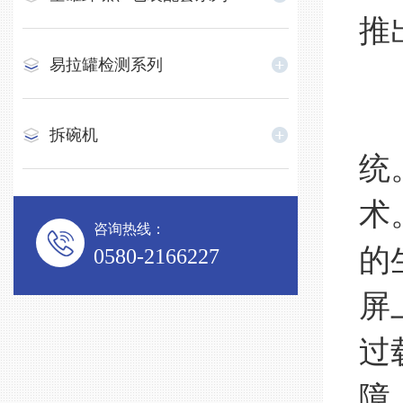
推
易拉罐检测系列
灌
拆碗机
统
术
咨询热线：
的
0580-2166227
屏
过
障