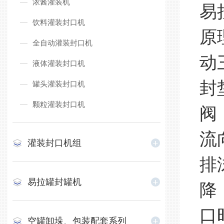
浓酱灌装机
易
饮料灌装封口机
原
全自动灌装封口机
动
液体灌装封口机
封
罐头灌装封口机
颗粒灌装封口机
阀
流
灌装封口机组
排
易拉罐封罐机
降
口
空罐卸垛、包装配套系列