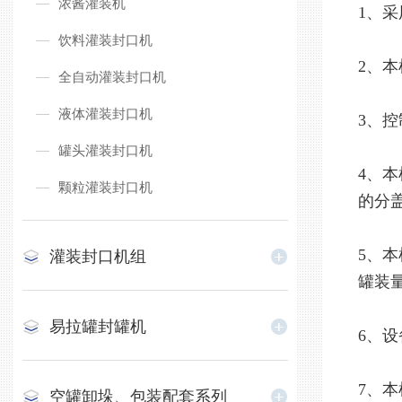
浓酱灌装机
1、
饮料灌装封口机
2、
全自动灌装封口机
液体灌装封口机
3、
罐头灌装封口机
4、
颗粒灌装封口机
的分
5、
灌装封口机组
罐装
易拉罐封罐机
6、设
7、
空罐卸垛、包装配套系列