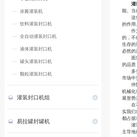
灌
能。当
浓酱灌装机
这些年
饮料灌装封口机
的作用
作为人
全自动灌装封口机
的，不
生存的
液体灌装封口机
必然的
面对这
罐头灌装封口机
的品质
多变的
颗粒灌装封口机
市场中
伴随着
机械化
灌装封口机组
展形势
在不断
实我们
都占据
易拉罐封罐机
灌装封
主导地