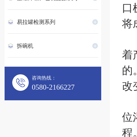
口
将
易拉罐检测系列
灌
拆碗机
着
的
咨询热线：
改
0580-2166227
灌
位
程