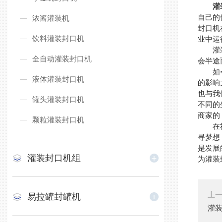
灌
自己的
浓酱灌装机
封口机
饮料灌装封口机
业中运
灌装封
全自动灌装封口机
会半途
如今的
液体灌装封口机
的影响
也与我
罐头灌装封口机
不同的
商家的
颗粒灌装封口机
在社会
寻梦想
是发展
灌装封口机组
为灌装
上
易拉罐封罐机
灌