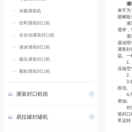
灌
来不为
浓酱灌装机
能够延
饮料灌装封口机
灌装封
需求，
全自动灌装封口机
灌装封
器说明
液体灌装封口机
灌装封
益。一
罐头灌装封口机
1、保
压缩空
颗粒灌装封口机
2、经
3.在
拆洗。
灌装封口机组
4.严
滑油;
对灌装
装封口
易拉罐封罐机
常运转