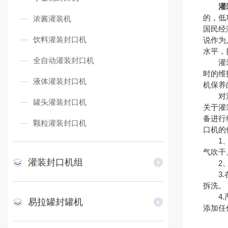
灌
的，低
浓酱灌装机
国民经
饮料灌装封口机
说作为
水平，
全自动灌装封口机
灌装封
时的维
液体灌装封口机
机保养
对灌装
罐头灌装封口机
关于灌
备进行
颗粒灌装封口机
口机的
1、保
气吹干
灌装封口机组
2、经
3.在
拆洗。
4.严
易拉罐封罐机
添加任