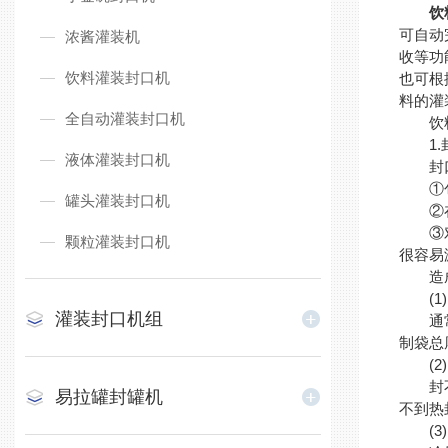
饮
可自动
浓酱灌装机
收等功
饮料灌装封口机
也可根
料的灌
全自动灌装封口机
饮料
1.
液体灌装封口机
封口不
①包
罐头灌装封口机
②在封
③对封
颗粒灌装封口机
很容易
造成饮
(1)
灌装封口机组
通常情
制袋总
(2)
封不上
易拉罐封罐机
不到热
(3)