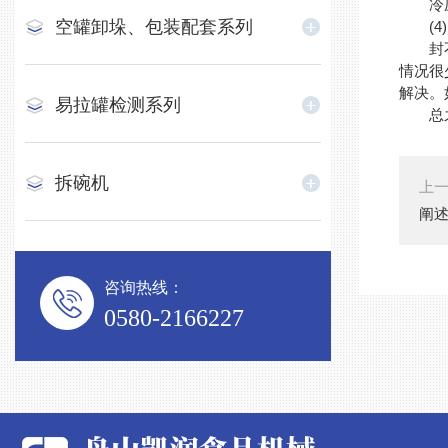
冷压胶
空罐卸垛、包装配套系列
(4)
封不上
情况很
解决。
易拉罐检测系列
总之
拆碗机
上
阐
咨询热线：
0580-2166227