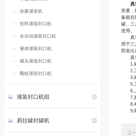
真
形量，
浓酱灌装机
备能在
饮料灌装封口机
罐、三
使用。
全自动灌装封口机
真空检
用于三
液体灌装封口机
部发出
真空
罐头灌装封口机
1.箱
2.工
颗粒灌装封口机
3.箱
5.工
6.上
灌装封口机组
7.真
8.4
9.两
易拉罐封罐机
上